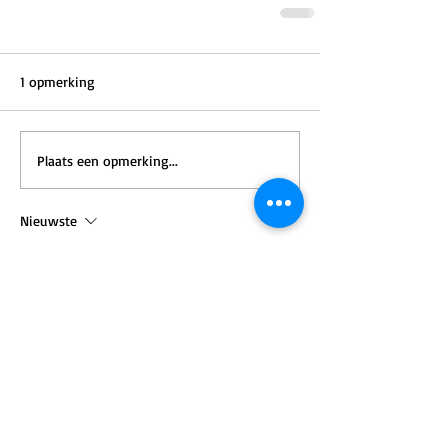
1 opmerking
Plaats een opmerking...
Nieuwste
mepovapelut827
07 jun
Na nadere overweging, het schrijven een 
neutrale en objectieve toon behoudt. De 
conclusies lopen niet vooruit op het 
onderliggende onderzoek. De website 
verifieert en breidt de gepresenteerde 
kernbevindingen uit. Gedragstrends worden 
ingekaderd binnen interactieve 