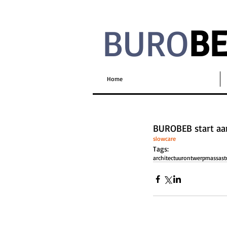
BURO
B
Home
BUROBEB start aa
slowcare
Tags:
architectuur
ontwerp
massast