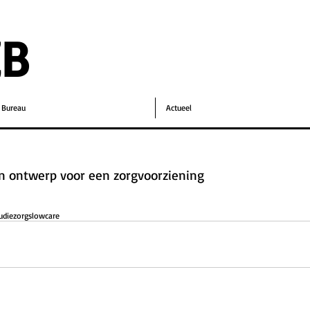
EB
Bureau
Actueel
n ontwerp voor een zorgvoorziening
udie
zorg
slowcare