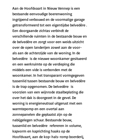
Aan de Hoofdvaart in Nieuw Vennep is een
bestaande eenvoudige boerenwoning
ingrijpend verbouwd en de voormalige garage
getransformeerd tot een eigentijdse belvedère .
Een doorgaande zichtas verbindt de
verschillende ruimten in de bestaande bouw en
de belvedère en zorgt voor een weids uitzicht
over de open landerijen zowel aan de voor-
als aan de achterzijde van de woning. In de
belvedère is de nieuwe woonkamer gesitueerd
en een werkruimte op de verdieping die
middels een vide is verbonden met de
woonkamer. In het transparant vormgegeven
tussenlid tussen bestaande bouw en belvedère
is de trap opgenomen. De belvedère is
voorzien van een wijnrode staalbeplating die
over het dak is doorgezet in de gevel. De
woning is energieneutraal uitgerust met een
warmtepomp en een overtal aan
zonnepanelen die geplaatst zijn op de
nabijgelegen schuur. Bestaande bouw,
tussenlid en belvedère refereren in volume,
kapvorm en kaprichting haaks op de
Hoofdvaart, aan de kop-hals-romp boerderij,