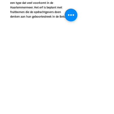
een type dat veel voorkomt in de
Haarlemmermeer. Het erf is beplant met
fruitbomen die de opdrachtgevers doen
denken aan hun geboortestreek in de Betuwe.
Locatie: Hoofdweg Nieuw Vennep
Opdrachtgever: Particulier
Aannemer: van Arkelbouw bv
Ontwerp: 2017
Oplevering: 2019
BURO
BEB
stedenbouw
|
architectuur
|
interieur
|
KNSM laan 79
|
1019 LB Amsterdam
|
info@burobeb.nl