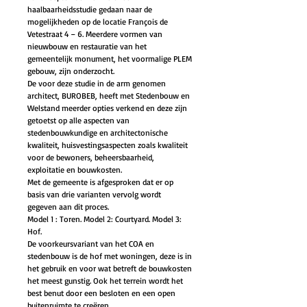
haalbaarheidsstudie gedaan naar de 
mogelijkheden op de locatie François de 
Vetestraat 4 – 6. Meerdere vormen van 
nieuwbouw en restauratie van het 
gemeentelijk monument, het voormalige PLEM 
gebouw, zijn onderzocht.
De voor deze studie in de arm genomen 
architect, BUROBEB, heeft met Stedenbouw en 
Welstand meerder opties verkend en deze zijn 
getoetst op alle aspecten van 
stedenbouwkundige en architectonische 
kwaliteit, huisvestingsaspecten zoals kwaliteit
voor de bewoners, beheersbaarheid, 
exploitatie en bouwkosten.
Met de gemeente is afgesproken dat er op 
basis van drie varianten vervolg wordt 
gegeven aan dit proces.
Model 1 : Toren. Model 2: Courtyard. Model 3: 
Hof.
De voorkeursvariant van het COA en 
stedenbouw is de hof met woningen, deze is in 
het gebruik en voor wat betreft de bouwkosten 
het meest gunstig. Ook het terrein wordt het 
best benut door een besloten en een open 
buitenruimte te creëren.