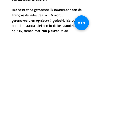
Het bestaande gemeentelijk monument aan de 
François de Vetestraat 4 – 6 wordt 
gerenoveerd en opnieuw ingedeeld, hierdoor 
komt het aantal plekken in de bestaande bouw 
op 336, samen met 288 plekken in de 
nieuwbouw zal dit AZC beschikken over 624 
plekken.
Details
Opdracht Haalbaarheidsstudie AZC met 624
plekken te Maastricht
OpdrachtgeverCOA
DD2014
BURO
BEB
stedenbouw
|
architectuur
|
interieur
|
KNSM laan 79
|
1019 LB Amsterdam
|
info@burobeb.nl