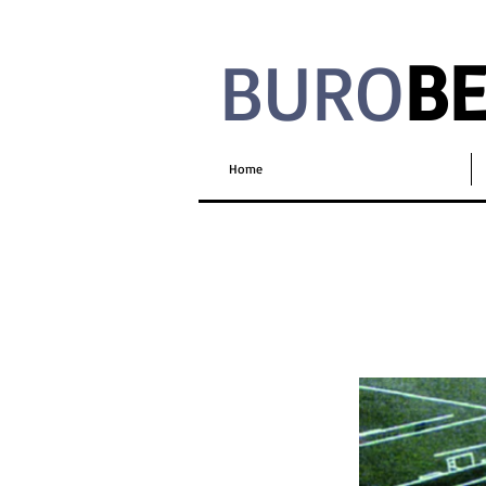
BURO
B
Home