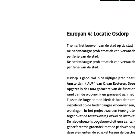
Europan 4: Locatie Osdorp
Thema:’het bouwen van de stad op de stad, t
De hedendaagse problematiek van verwaarloz
periferie van de stad.  
De hedendaagse problematiek van verwaarloz
periferie van de stad.  
Osdorp is gebouwd in de vijftiger jaren naar
Amsterdam ( AUP ) van C. van Eesteren. Deze 
opgezet in de CIAM gedachte van de function
rand van de woonwijk en grenzend aan het 
Tussen de hoge bomen biedt de locatie ruimt
inspelend op de hedendaagse woonwensen, 
woningen. In het project worden twee grote
tegenover de torenwoning ofwel de introver
De nieuwbouw is opgebouwd uit een aantal el
geperforeerde groendek met de patiowonin
deze elementen de schakel tussen de besche