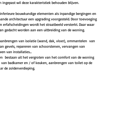
ingepast wil deze karakteristiek behouden blijven.
nferieure bouwkundige elementen als inpandige bergingen en
aande architectuur een upgrading voorgesteld. Door toevoeging
 erfafscheidingen wordt het straatbeeld versterkt. Daar waar
kan gedacht worden aan een uitbreiding van de woning.
aanbrengen van isolatie (wand, dak, vloer), ommantelen van
van gevels, repareren van schoorstenen, vervangen van
n van installaties...
len bestaan uit het vergroten van het comfort van de woning
n van badkamer en / of keuken, aanbrengen van toilet op de
ar de zolderverdieping.