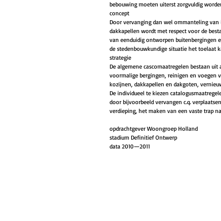
bebouwing moeten uiterst zorgvuldig worden 
concept
Door vervanging dan wel ommanteling van i
dakkapellen wordt met respect voor de best
van eenduidig ontworpen buitenbergingen en
de stedenbouwkundige situatie het toelaat 
strategie
De algemene cascomaatregelen bestaan uit 
voormalige bergingen, reinigen en voegen 
kozijnen, dakkapellen en dakgoten, vernieuwe
De individueel te kiezen catalogusmaatrege
door bijvoorbeeld vervangen c.q. verplaatse
verdieping, het maken van een vaste trap na
opdrachtgever Woongroep Holland
stadium Definitief Ontwerp
data 2010—2011