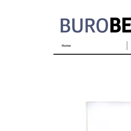
BURO
B
Home