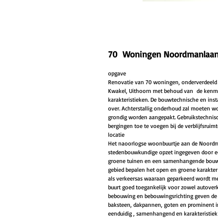
70 Woningen Noordmanlaan,
opgave
Renovatie van 70 woningen, onderverdeeld i
Kwakel, Uithoorn met behoud van de kenm
karakteristieken.
De bouwtechnische en insta
over. Achterstallig onderhoud zal moeten w
grondig worden aangepakt. Gebruikstechnisc
bergingen toe te voegen bij de verblijfsruimt
locatie
Het naoorlogse woonbuurtje aan de Noord
stedenbouwkundige opzet ingegeven door ee
groene tuinen en een samenhangende bouwsti
gebied bepalen het open en groene karakter
als verkeersas waaraan geparkeerd wordt 
buurt goed toegankelijk voor zowel autover
bebouwing en bebouwingsrichting geven de bu
baksteen, dakpannen, goten en prominent in
eenduidig , samenhangend en karakteristie