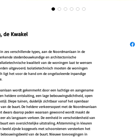
 de Kwakel
n zes verschillende types, aan de Noordmanlaan in de
erkende stedenbouwkundige en architectonische
llatietechnische kwaliteit van de woningen laat te wensen
orden uitgevoerd. Isolatietechnisch moeten de woningen
h ligt het voor de hand om de ongeïsoleerde inpandige
e.
manlaan wordt gekenmerkt door een luchtige en aangename
n heldere ontsluiting, een lage bebouwingsdichtheid, open
jl. Diepe tuinen, duidelijk zichtbaar vanaf het openbaar
 van de buurt. De heldere verkeersopzet met de Noordmanlaan
met dwars daarop paden waaraan gewoond wordt maakt de
keer als langzaam verkeer. De eenheid in verscheidenheid van
urt een overzichtelijke uitstraling. Afstemming in kleuren
 beeld zijnde kopgevels met schoorstenen versterken het
k bebouwingsbeeld van de buurt. Nieuwe toevoegingen in